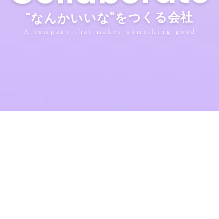
会
社
"
な
ん
か
い
い
な
"
を
つ
く
る
A company that makes something good