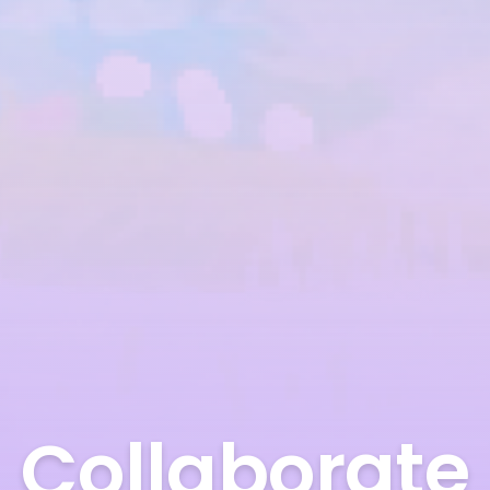
C
o
l
l
a
b
o
r
a
t
e